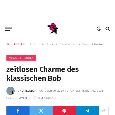
»
»
YOU ARE AT:
Home
Kurzes Frisuren
zeitlosen Charme des klassischen Bob
KURZES FRISUREN
zeitlosen Charme des
klassischen Bob
BY
LIVELEBEN
OCTOBER 29, 2023
UPDATED:
MARCH 30, 2026
NO COMMENTS
10 MINS READ