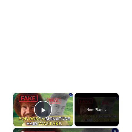
×
Now Playing
Play Video
×