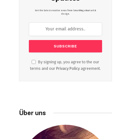
Get the latest creative news from SmartMag about art &
design.
By signing up, you agree to the our
terms and our
Privacy Policy
agreement.
Über uns