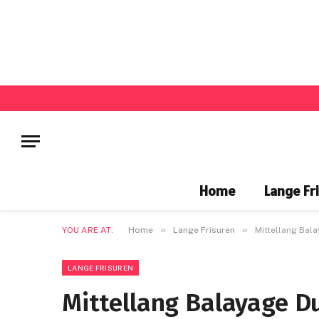
Home
Lange Fr
»
»
YOU ARE AT:
Home
Lange Frisuren
Mittellang Bal
LANGE FRISUREN
Mittellang Balayage D