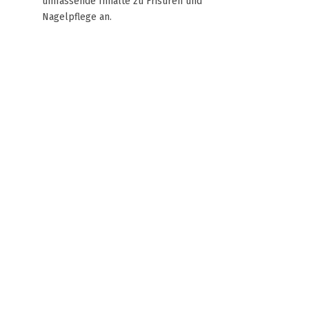
umfassende Inhalte zu Frisuren und
Nagelpflege an.