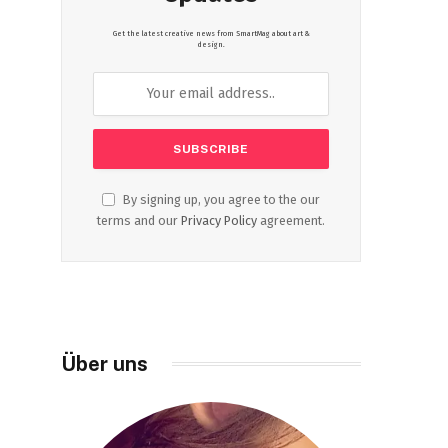
Get the latest creative news from SmartMag about art &
design.
By signing up, you agree to the our
terms and our
Privacy Policy
agreement.
Über uns