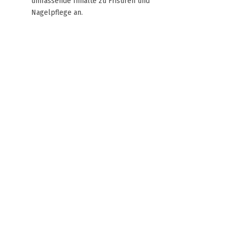
umfassende Inhalte zu Frisuren und
Nagelpflege an.