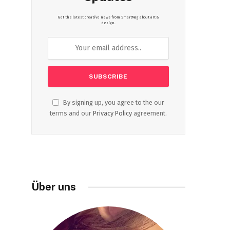
Get the latest creative news from SmartMag about art &
design.
By signing up, you agree to the our
terms and our
Privacy Policy
agreement.
Über uns