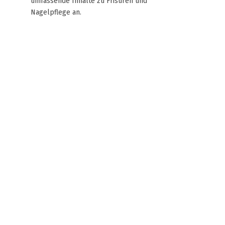
umfassende Inhalte zu Frisuren und
Nagelpflege an.