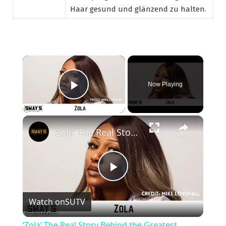
Haar gesund und glänzend zu halten.
×
Now Playing
Play Video
×
‘Zola’ The Real Story Behind the Greatest Stripper Saga Ever Tweeted
Play
Watch on
SUTV
Video
‘Zola’ The Real Story Behind the Greatest