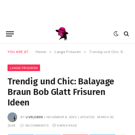
»
»
YOU ARE AT:
Home
Lange Frisuren
Trendig und Chic: Balayage Braun Bob Glatt Frisuren Ideen
LANGE FRISUREN
Trendig und Chic: Balayage
Braun Bob Glatt Frisuren
Ideen
BY
LIVELEBEN
NOVEMBER 8, 2023
UPDATED:
MARCH 30,
2026
NO COMMENTS
9 MINS READ