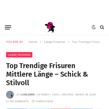
»
»
YOU ARE AT:
Home
Lange Frisuren
Top Trendige Frisuren Mittlere Länge – Schick & Stilvoll
LANGE FRISUREN
Top Trendige Frisuren
Mittlere Länge – Schick &
Stilvoll
BY
LIVELEBEN
OCTOBER 1, 2023
UPDATED:
MARCH 30, 2026
NO COMMENTS
14 MINS READ