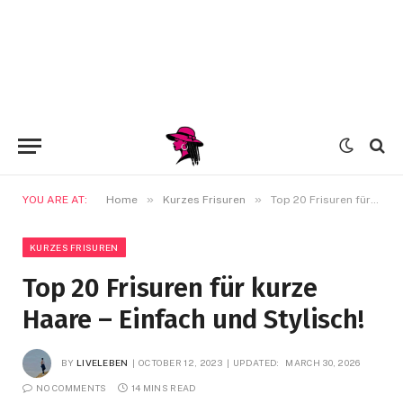
»
»
YOU ARE AT:
Home
Kurzes Frisuren
Top 20 Frisuren für kurze Haare – Einfach und Stylisch!
KURZES FRISUREN
Top 20 Frisuren für kurze
Haare – Einfach und Stylisch!
BY
LIVELEBEN
OCTOBER 12, 2023
UPDATED:
MARCH 30, 2026
NO COMMENTS
14 MINS READ