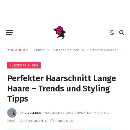
»
»
YOU ARE AT:
Home
Kurzes Frisuren
Perfekter Haarschnitt Lange Haare – Trends und Styling Tipps
KURZES FRISUREN
Perfekter Haarschnitt Lange
Haare – Trends und Styling
Tipps
BY
LIVELEBEN
NOVEMBER 8, 2023
UPDATED:
MARCH 30,
2026
NO COMMENTS
7 MINS READ