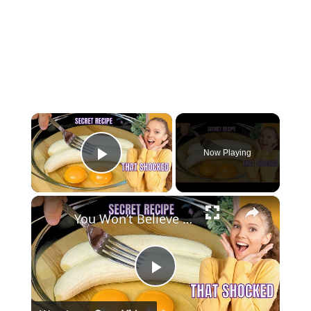
×
Now Playing
Play Video
×
You Won’t Believe What Banana Mix Eggs
Play