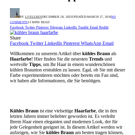
BY
LIVELEBEN
DECEMBER 28, 2023
UPDATED:
MARCH 27, 2026
NO
COMMENTS
13 MINS READ
Facebook
Twitter
Pinterest
Telegram
LinkedIn
Tumblr
Email
Reddit
Share
Facebook
Twitter
LinkedIn
Pinterest
WhatsApp
Email
Willkommen zu unserem Artikel über
kühles Braun
als
Haarfarbe
! Hier finden Sie die neuesten
Trends
und
wertvolle
Tipps
, um Ihr Haar in einem wunderschönen
kühlen Braunton erstrahlen zu lassen. Egal, ob Sie mit dieser
Farbe experimentieren möchten oder bereits ein Fan sind,
wir haben alle Informationen, die Sie benötigen.
Kühles Braun
ist eine vielseitige
Haarfarbe
, die in den
letzten Jahren immer beliebter geworden ist. Es verleiht
Ihrem Haar einen eleganten und modernen Look, der für
jede Gelegenheit geeignet ist. In diesem Artikel werden wir
aufzeigen, wie Sie
kühles Braun
am besten tragen können,