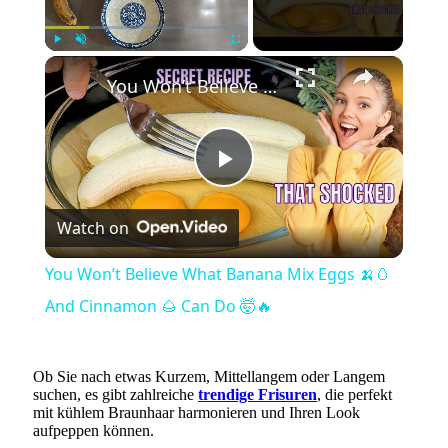
×
Play
Unmute
Fullscreen
You Won’t Believe What Banana Mix Eggs 🍌🥚 And Cinnamon 🌰 Can Do 🤯🔥
Play
Watch on
Video
You Won’t Believe What Banana Mix Eggs 🍌🥚
And Cinnamon 🌰 Can Do 🤯🔥
Ob Sie nach etwas Kurzem, Mittellangem oder Langem
suchen, es gibt zahlreiche
trendige Frisuren
, die perfekt
mit kühlem Braunhaar harmonieren und Ihren Look
aufpeppen können.