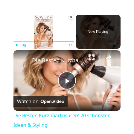
×
Now Playing
×
Pause
Unmute
Fullscreen
Die Besten Kurzhaarfrisuren! 20 schönsten Ideen & Styling
Play
Watch on
Video
Die Besten Kurzhaarfrisuren! 20 schönsten
Ideen & Styling