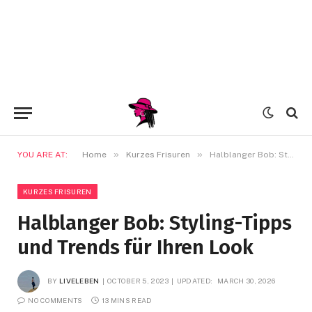
»
»
YOU ARE AT:
Home
Kurzes Frisuren
Halblanger Bob: Styling-Tipps und Trends für Ihren Look
KURZES FRISUREN
Halblanger Bob: Styling-Tipps
und Trends für Ihren Look
BY
LIVELEBEN
OCTOBER 5, 2023
UPDATED:
MARCH 30, 2026
NO COMMENTS
13 MINS READ