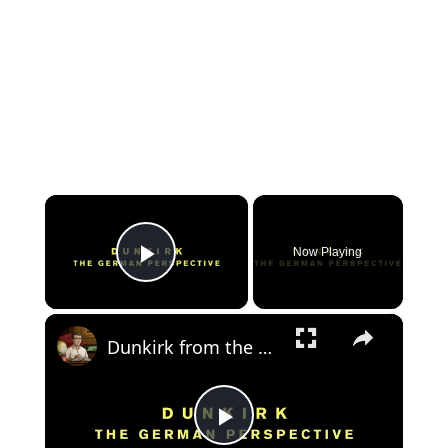
×
Now Playing
Play Video
×
Dunkirk from the German Perspective | Animated History
Play