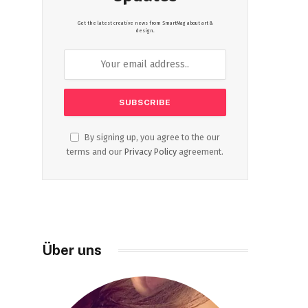
Get the latest creative news from SmartMag about art &
design.
By signing up, you agree to the our
terms and our
Privacy Policy
agreement.
Über uns