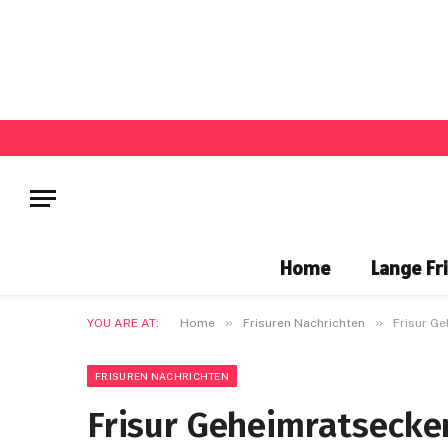
Home
Lange Fr
»
»
YOU ARE AT:
Home
Frisuren Nachrichten
Frisur G
FRISUREN NACHRICHTEN
Frisur Geheimratsecke