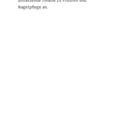
umfassende Inhalte zu Frisuren und
Nagelpflege an.