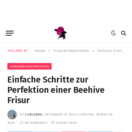
»
»
YOU ARE AT:
Home
Frisuren Nachrichten
Einfache Schritte zur Perfektion einer Beehive Frisur
FRISUREN NACHRICHTEN
Einfache Schritte zur
Perfektion einer Beehive
Frisur
BY
LIVELEBEN
NOVEMBER 13, 2023
UPDATED:
MARCH 29,
2026
NO COMMENTS
13 MINS READ