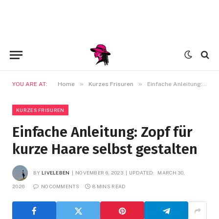
»
»
YOU ARE AT:
Home
Kurzes Frisuren
Einfache Anleitung: Zopf für kurze Haare selbst gestalten
KURZES FRISUREN
Einfache Anleitung: Zopf für
kurze Haare selbst gestalten
BY
LIVELEBEN
NOVEMBER 6, 2023
UPDATED:
MARCH 30,
2026
NO COMMENTS
8 MINS READ