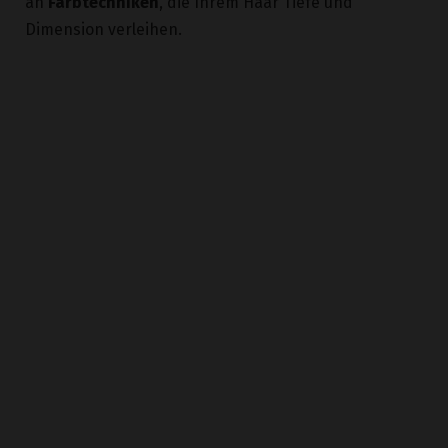
an
Farbtechniken
, die Ihrem Haar Tiefe und
Dimension verleihen.