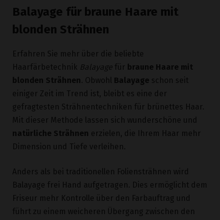
blonden Strähnen
Erfahren Sie mehr über die beliebte
Haarfärbetechnik
Balayage
für
braune Haare mit
blonden Strähnen
. Obwohl
Balayage
schon seit
einiger Zeit im Trend ist, bleibt es eine der
gefragtesten Strähnentechniken für brünettes Haar.
Mit dieser Methode lassen sich wunderschöne und
natürliche Strähnen
erzielen, die Ihrem Haar mehr
Dimension und Tiefe verleihen.
Anders als bei traditionellen Foliensträhnen wird
Balayage frei Hand aufgetragen. Dies ermöglicht dem
Friseur mehr Kontrolle über den Farbauftrag und
führt zu einem weicheren Übergang zwischen den
verschiedenen Tönen. Durch die gezielte Platzierung
der Strähnen umrahmt das hellere Blond Ihr Gesicht