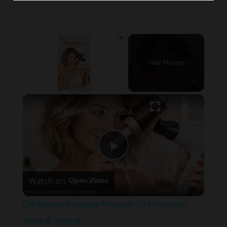
×
Now Playing
×
Unmute
Die Besten Kurzhaarfrisuren! 20 schönsten Ideen & Styling
Play
Watch on
Video
Die Besten Kurzhaarfrisuren! 20 schönsten
Ideen & Styling