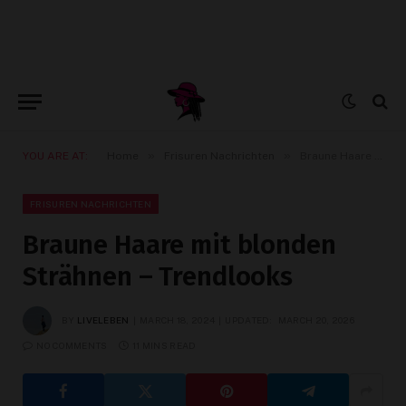
»
»
YOU ARE AT:
Home
Frisuren Nachrichten
Braune Haare mit blonden Strähnen – Trendlooks
FRISUREN NACHRICHTEN
Braune Haare mit blonden
Strähnen – Trendlooks
BY
LIVELEBEN
MARCH 18, 2024
UPDATED:
MARCH 20, 2026
NO COMMENTS
11 MINS READ