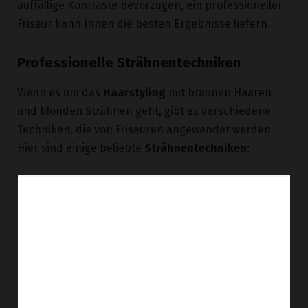
auffällige Kontraste bevorzugen, ein professioneller
Friseur kann Ihnen die besten Ergebnisse liefern.
Professionelle Strähnentechniken
Wenn es um das
Haarstyling
mit braunen Haaren
und blonden Strähnen geht, gibt es verschiedene
Techniken, die von Friseuren angewendet werden.
Hier sind einige beliebte
Strähnentechniken
: