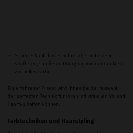
Sombre: Ähnlich wie Ombre, aber mit einem
sanfteren, subtileren Übergang von der dunklen
zur hellen Farbe.
Ein erfahrener Friseur wird Ihnen bei der Auswahl
der perfekten Technik für Ihren individuellen Stil und
Haartyp helfen können.
Farbtechniken und Haarstyling
Die richtige Farbtechnik ist entscheidend, um das
gewünschte Haarstyling mit braunen Haaren und