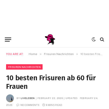
»
»
YOU ARE AT:
Home
Frisuren Nachrichten
10 besten Frisuren ab 60 für Frauen
FRISUREN NACHRICHTEN
10 besten Frisuren ab 60 für
Frauen
BY
LIVELEBEN
FEBRUARY 22, 2026
UPDATED:
FEBRUARY 24,
2026
NO COMMENTS
9 MINS READ