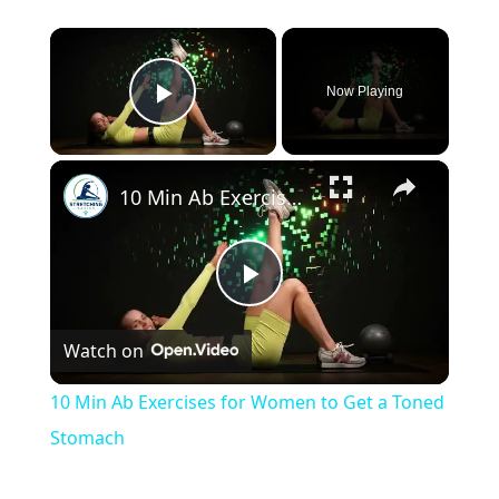
×
Now Playing
Play Video
×
10 Min Ab Exercises for Women to Get a Toned Stomach
Play
Watch on
Video
10 Min Ab Exercises for Women to Get a Toned
Stomach