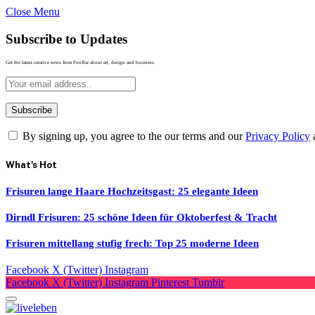
Close Menu
Subscribe to Updates
Get the latest creative news from FooBar about art, design and business.
By signing up, you agree to the our terms and our
Privacy Policy
What's Hot
Frisuren lange Haare Hochzeitsgast: 25 elegante Ideen
Dirndl Frisuren: 25 schöne Ideen für Oktoberfest & Tracht
Frisuren mittellang stufig frech: Top 25 moderne Ideen
Facebook
X (Twitter)
Instagram
Facebook
X (Twitter)
Instagram
Pinterest
Tumblr